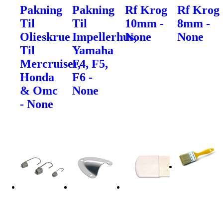
Pakning
Pakning
Rf Krog
Rf Krog
Til
Til
10mm -
8mm -
Olieskrue
Impellerhus,
None
None
Til
Yamaha
Mercruiser,
F4, F5,
Honda
F6 -
& Omc
None
- None