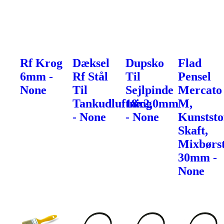
Rf Krog
Dæksel
Dupsko
Flad
6mm -
Rf Stål
Til
Pensel
None
Til
Sejlpinde
Mercato
Tankudluftning
18x2,0mm
M,
- None
- None
Kunststo
Skaft,
Mixbørs
30mm -
None