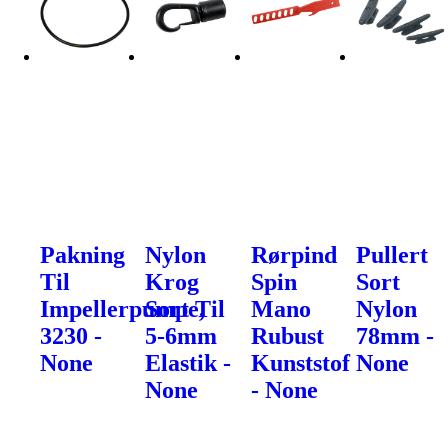
Pakning
Nylon
Rørpind
Pullert
Til
Krog
Spin
Sort
Impellerpumpe,
Sort Til
Mano
Nylon
3230 -
5-6mm
Rubust
78mm -
None
Elastik -
Kunststof
None
None
- None