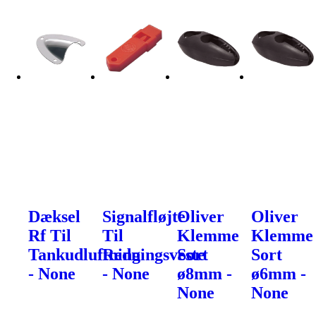
Dæksel
Signalfløjte
Oliver
Oliver
Rf Til
Til
Klemme
Klemme
Tankudluftning
Redningsveste
Sort
Sort
- None
- None
ø8mm -
ø6mm -
None
None