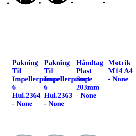
Pakning
Pakning
Håndtag
Møtrik
Til
Til
Plast
M14 A4
Impellerpumpe
Impellerpumpe
Sort
- None
6
6
203mm
Hul.2364
Hul.2363
- None
- None
- None