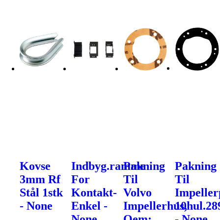
Kovse
Indbyg.ramme
Pakning
Pakning
3mm Rf
For
Til
Til
Stål 1stk
Kontakt-
Volvo
Impelle
- None
Enkel -
Impellerhus,
10hul.28
None
Oem:
- None