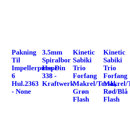
Pakning
3.5mm
Kinetic
Kinetic
Til
Spiralbor
Sabiki
Sabiki
Impellerpumpe
Hss Din
Trio
Trio
6
338 -
Forfang
Forfang
Hul.2363
Kraftwerk
Makrel/Torsk,
Makrel/
- None
Grøn
Rød/Blå
Flash
Flash