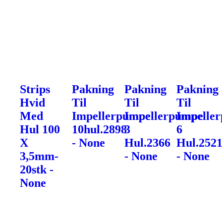
Strips
Pakning
Pakning
Pakning
Hvid
Til
Til
Til
Med
Impellerpumpe
Impellerpumpe
Impelle
Hul 100
10hul.2898
3
6
X
- None
Hul.2366
Hul.252
3,5mm-
- None
- None
20stk -
None