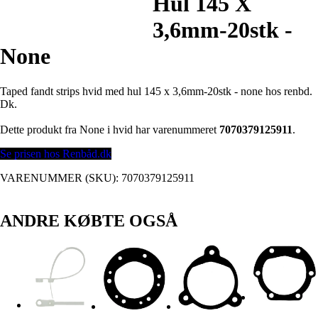
Hul 145 X
3,6mm-20stk -
None
Taped fandt strips hvid med hul 145 x 3,6mm-20stk - none hos renbd.
Dk.
Dette produkt fra None i hvid har varenummeret
7070379125911
.
Se prisen hos Renbåd.dk
VARENUMMER (SKU):
7070379125911
ANDRE KØBTE OGSÅ