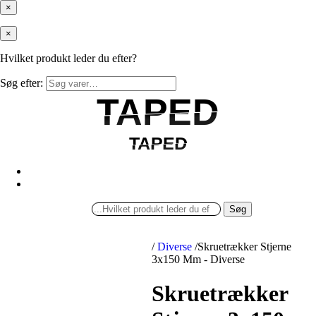
×
×
Hvilket produkt leder du efter?
Søg efter:
TAPED
TAPED
TAPED
TAPED
Søg
/
Diverse
/
Skruetrækker Stjerne
3x150 Mm - Diverse
Skruetrækker