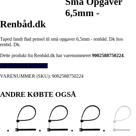
Små Opgaver
6,5mm -
Renbåd.dk
Taped fandt flad pensel til små opgaver 6,5mm - renbåd. Dk hos
renbd. Dk.
Dette produkt fra Renbåd.dk har varenummeret
9002588750224
.
Se prisen hos Renbåd.dk
VARENUMMER (SKU):
9002588750224
ANDRE KØBTE OGSÅ