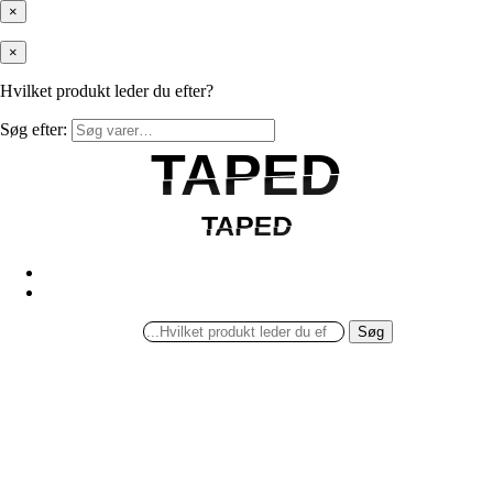
×
×
Hvilket produkt leder du efter?
Søg efter:
TAPED
TAPED
TAPED
TAPED
Søg