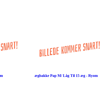
om
ægbakke Pap M/ Låg Til 15 æg - Ryom