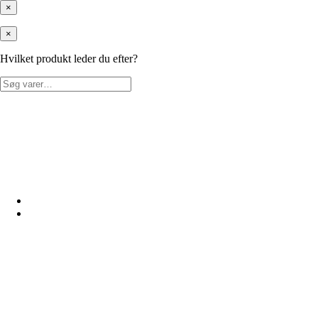
×
×
Hvilket produkt leder du efter?
Søg
efter: