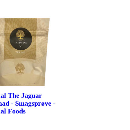
ial The Jaguar
ad - Smagsprøve -
ial Foods